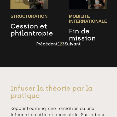
STRUCTURATION
MOBILITÉ
INTERNATIONALE
Cession et
Fin de
philantropie
mission
Précédent
1
2
3
Suivant
Infuser la théorie par la
pratique
Kopper Learning, une formation ou une
information utile et accessible. Sur la base