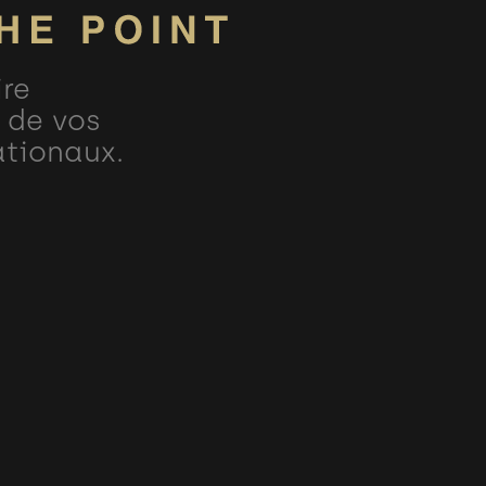
ire
 de vos
ationaux.