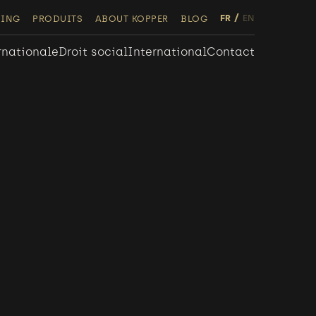
FR
EN
NING
PRODUITS
ABOUT KOPPER
BLOG
rnationale
Droit social
International
Contact