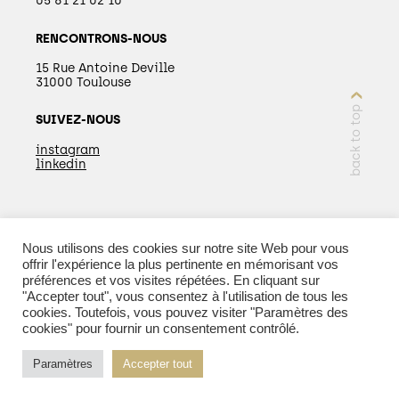
05 61 21 02 10
RENCONTRONS-NOUS
15 Rue Antoine Deville
31000 Toulouse
back to top
SUIVEZ-NOUS
instagram
linkedin
PRENDRE RENDEZ-
Nous utilisons des cookies sur notre site Web pour vous
VOUS
offrir l'expérience la plus pertinente en mémorisant vos
préférences et vos visites répétées. En cliquant sur
"Accepter tout", vous consentez à l'utilisation de tous les
cookies. Toutefois, vous pouvez visiter "Paramètres des
cookies" pour fournir un consentement contrôlé.
© 2026 Kopper - Tous droits réservés |
Mentions
Paramètres
Accepter tout
légales
| Réalisation :
PURE