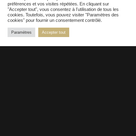
préférences et vos visites répétées. En cliquant sur
"Accepter tout", vous consentez à l'utilisation de tous les
cookies. Toutefois, vous pouvez visiter "Paramètres des
cookies" pour fournir un consentement contrôlé.
© 2026 Kopper - Tous droits réservés |
Mentions
Paramètres
Accepter tout
légales
| Réalisation :
PURE