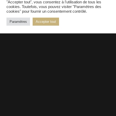
"Accepter tout", vous consentez à l'utilisation de tous les
cookies. Toutefois, vous pouvez visiter "Paramètres des
cookies" pour fournir un consentement contrôlé.
© 2026 Kopper - Tous droits réservés |
Mentions
Paramètres
Accepter tout
légales
| Réalisation :
PURE