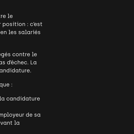
re le
 position : c’est
en les salariés
égés contre le
as d’échec. La
candidature.
que :
 la candidature
employeur de sa
vant la