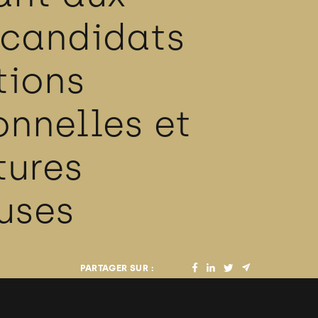
 candidats
tions
onnelles et
tures
uses
PARTAGER SUR :