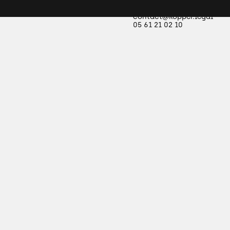
kopper.legal
contact@kopper.legal
05 61 21 02 10