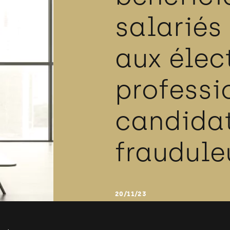
salariés
aux élec
professi
candida
fraudule
20/11/23