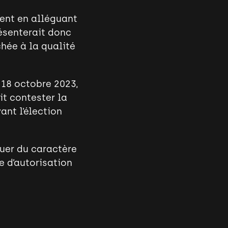
ment en alléguant
résenterait donc
chée à la qualité
(18 octobre 2023,
it contester la
ant l’élection
guer du caractère
e d’autorisation
RENCONTRONS-NOUS
SUIVEZ-NOUS