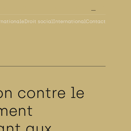
FR
EN
NING
PRODUITS
ABOUT KOPPER
BLOG
rnationale
Droit social
International
Contact
on contre le
ement
ant aux