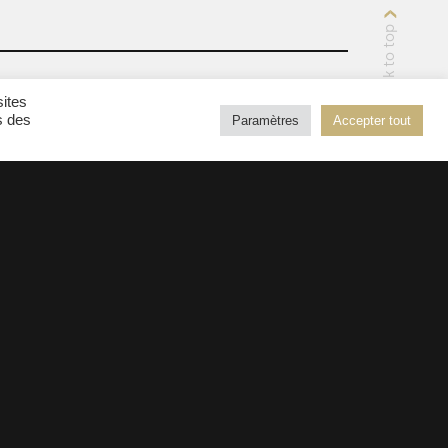
back to top
sites
s des
Paramètres
Accepter tout