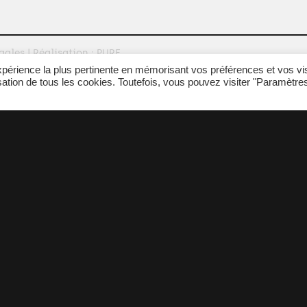
gales
| Réalisation :
PURE
expérience la plus pertinente en mémorisant vos préférences et vos vi
isation de tous les cookies. Toutefois, vous pouvez visiter "Paramètre