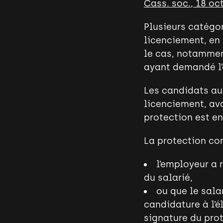
Cass. soc., 18 oc
Plusieurs catégor
licenciement, en v
le cas, notamment
ayant demandé l’o
Les candidats au
licenciement, ava
protection est e
La protection co
l’employeur a 
du salarié,
ou que le sala
candidature à l’
signature du prot