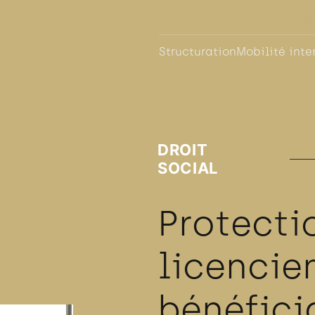
KOPPER LEAR
Structuration
Mobilité inte
DROIT
SOCIAL
Protecti
licenci
bénéfici