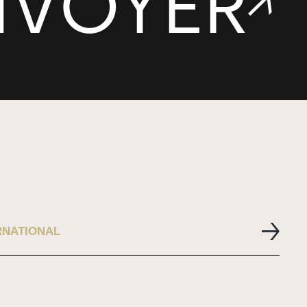
RENCONTRONS-NOUS
SUIVEZ-NOUS
RNATIONAL
15 Rue Antoine Deville
instagram
31000 Toulouse
linkedin