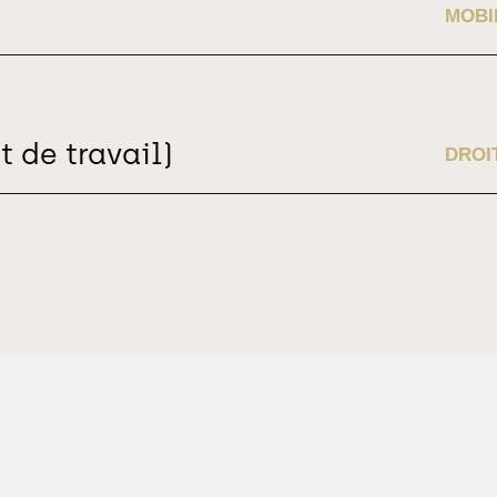
MOBI
 de travail)
DROI