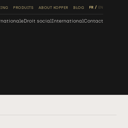
FR
EN
NING
PRODUITS
ABOUT KOPPER
BLOG
rnationale
Droit social
International
Contact