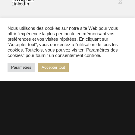
linkedin
Nous utilisons des cookies sur notre site Web pour vous
EN SAVOIR PLUS
offrir l'expérience la plus pertinente en mémorisant vos
préférences et vos visites répétées. En cliquant sur
"Accepter tout", vous consentez à l'utilisation de tous les
cookies. Toutefois, vous pouvez visiter "Paramètres des
cookies" pour fournir un consentement contrôlé.
© 2026 Kopper - Tous droits réservés |
Mentions
Paramètres
Accepter tout
légales
| Réalisation :
PURE