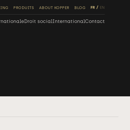
FR
EN
NING
PRODUITS
ABOUT KOPPER
BLOG
rnationale
Droit social
International
Contact