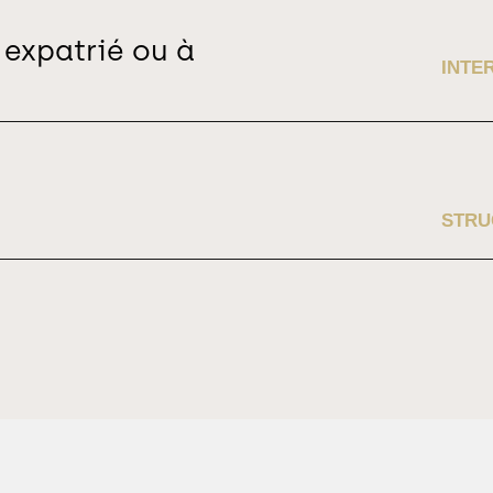
CONTACTEZ-NOUS
 expatrié ou à
kopper.legal
INTE
contact@kopper.legal
05 61 21 02 10
STRU