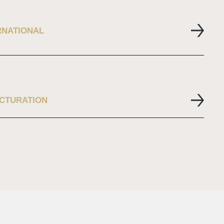
RENCONTRONS-NOUS
SUIVEZ-NOUS
15 Rue Antoine Deville
instagram
RNATIONAL
31000 Toulouse
linkedin
CTURATION