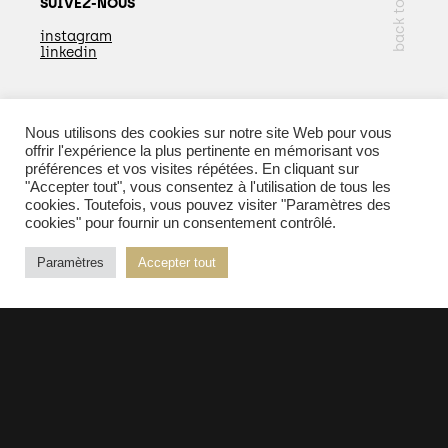
back to top
SUIVEZ-NOUS
instagram
linkedin
Nous utilisons des cookies sur notre site Web pour vous
EN SAVOIR PLUS
offrir l'expérience la plus pertinente en mémorisant vos
préférences et vos visites répétées. En cliquant sur
"Accepter tout", vous consentez à l'utilisation de tous les
cookies. Toutefois, vous pouvez visiter "Paramètres des
cookies" pour fournir un consentement contrôlé.
© 2026 Kopper - Tous droits réservés |
Mentions
Paramètres
Accepter tout
légales
| Réalisation :
PURE