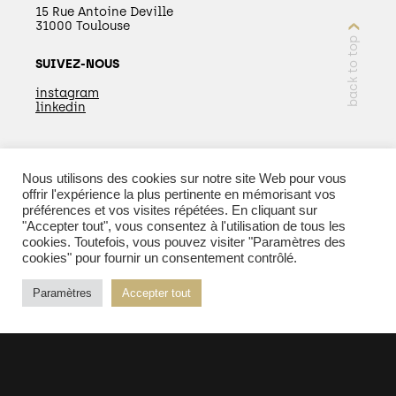
15 Rue Antoine Deville
31000 Toulouse
back to top
SUIVEZ-NOUS
instagram
linkedin
Nous utilisons des cookies sur notre site Web pour vous
EN SAVOIR PLUS
offrir l'expérience la plus pertinente en mémorisant vos
préférences et vos visites répétées. En cliquant sur
"Accepter tout", vous consentez à l'utilisation de tous les
cookies. Toutefois, vous pouvez visiter "Paramètres des
cookies" pour fournir un consentement contrôlé.
© 2026 Kopper - Tous droits réservés |
Mentions
Paramètres
Accepter tout
légales
| Réalisation :
PURE