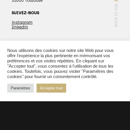
31000 Toulouse
back to top
SUIVEZ-NOUS
instagram
linkedin
Nous utilisons des cookies sur notre site Web pour vous
EN SAVOIR PLUS
offrir l'expérience la plus pertinente en mémorisant vos
préférences et vos visites répétées. En cliquant sur
"Accepter tout", vous consentez à l'utilisation de tous les
cookies. Toutefois, vous pouvez visiter "Paramètres des
cookies" pour fournir un consentement contrôlé.
© 2026 Kopper - Tous droits réservés |
Mentions
Paramètres
Accepter tout
légales
| Réalisation :
PURE