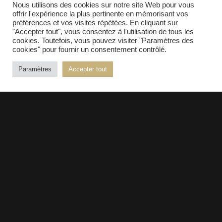
Nous utilisons des cookies sur notre site Web pour vous
EN SAVOIR PLUS
offrir l'expérience la plus pertinente en mémorisant vos
préférences et vos visites répétées. En cliquant sur
"Accepter tout", vous consentez à l'utilisation de tous les
cookies. Toutefois, vous pouvez visiter "Paramètres des
cookies" pour fournir un consentement contrôlé.
© 2026 Kopper - Tous droits réservés |
Mentions
Paramètres
Accepter tout
légales
| Réalisation :
PURE