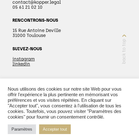
contact@kopper.legal
05 61 21 02 10
RENCONTRONS-NOUS
15 Rue Antoine Deville
31000 Toulouse
back to top
SUIVEZ-NOUS
instagram
linkedin
Nous utilisons des cookies sur notre site Web pour vous
EN SAVOIR PLUS
offrir l'expérience la plus pertinente en mémorisant vos
préférences et vos visites répétées. En cliquant sur
"Accepter tout", vous consentez à l'utilisation de tous les
cookies. Toutefois, vous pouvez visiter "Paramètres des
cookies" pour fournir un consentement contrôlé.
© 2026 Kopper - Tous droits réservés |
Mentions
Paramètres
Accepter tout
légales
| Réalisation :
PURE