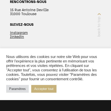
RENCONTRONS-NOUS
15 Rue Antoine Deville
31000 Toulouse
back to top
SUIVEZ-NOUS
instagram
linkedin
Nous utilisons des cookies sur notre site Web pour vous
EN SAVOIR PLUS
offrir l'expérience la plus pertinente en mémorisant vos
préférences et vos visites répétées. En cliquant sur
"Accepter tout", vous consentez à l'utilisation de tous les
cookies. Toutefois, vous pouvez visiter "Paramètres des
cookies" pour fournir un consentement contrôlé.
© 2026 Kopper - Tous droits réservés |
Mentions
Paramètres
Accepter tout
légales
| Réalisation :
PURE