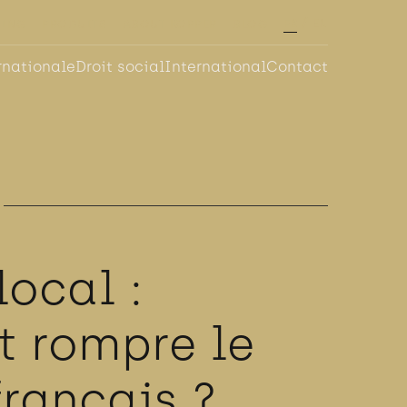
FR
EN
NING
PRODUITS
ABOUT KOPPER
BLOG
rnationale
Droit social
International
Contact
local :
 rompre le
français ?