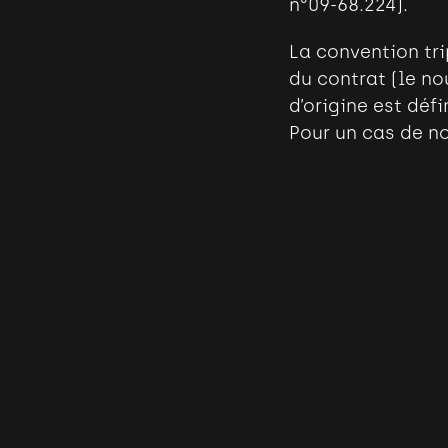
n°09-68.224).
La convention tri
du contrat (le no
d’origine est déf
Pour un cas de no