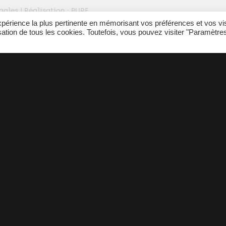
gales
| Réalisation :
PURE
expérience la plus pertinente en mémorisant vos préférences et vos vi
isation de tous les cookies. Toutefois, vous pouvez visiter "Paramètre