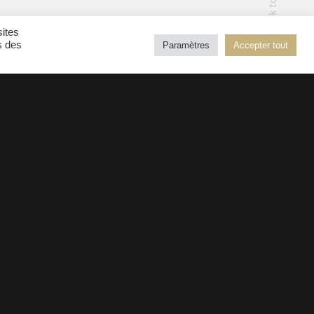
back to top
sites
s des
Paramètres
Accepter tout